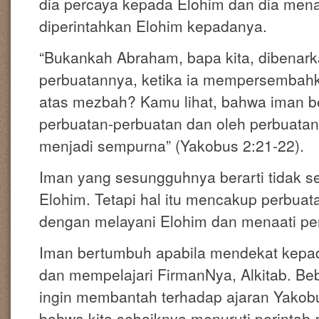
dia percaya kepada Elohim dan dia mena
diperintahkan Elohim kepadanya.
“Bukankah Abraham, bapa kita, dibenark
perbuatannya, ketika ia mempersembahk
atas mezbah? Kamu lihat, bahwa iman 
perbuatan-perbuatan dan oleh perbuatan
menjadi sempurna” (Yakobus 2:21-22).
Iman yang sesungguhnya berarti tidak s
Elohim. Tetapi hal itu mencakup perbuat
dengan melayani Elohim dan menaati per
Iman bertumbuh apabila mendekat kepad
dan mempelajari FirmanNya, Alkitab. B
ingin membantah terhadap ajaran Yako
bahwa kita sebaiknya menuruti perintah-