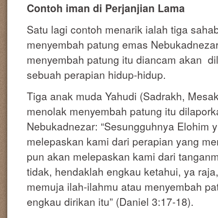
Contoh iman di Perjanjian Lama
Satu lagi contoh menarik ialah tiga sah
menyembah patung emas Nebukadnezar
menyembah patung itu diancam akan di
sebuah perapian hidup-hidup.
Tiga anak muda Yahudi (Sadrakh, Mesa
menolak menyembah patung itu dilapor
Nebukadnezar: “Sesungguhnya Elohim 
melepaskan kami dari perapian yang men
pun akan melepaskan kami dari tanganmu,
tidak, hendaklah engkau ketahui, ya raj
memuja ilah-ilahmu atau menyembah pa
engkau dirikan itu” (Daniel 3:17-18).