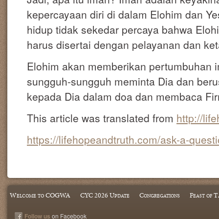
kepercayaan diri di dalam Elohim dan Ye
hidup tidak sekedar percaya bahwa Elohim
harus disertai dengan pelayanan dan ke
Elohim akan memberikan pertumbuhan ima
sungguh-sungguh meminta Dia dan beru
kepada Dia dalam doa dan membaca Fi
This article was translated from
http://li
https://lifehopeandtruth.com/ask-a-quest
Welcome to COGWA
CYC 2026 Update
Congregations
Feast of T
Follow us
on Facebook